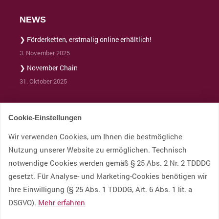
NEWS
❯ Förderketten, erstmalig online erhältlich!
3. November 2025
❯ November Chain
31. Oktober 2025
Cookie-Einstellungen
BRIGE Newsletter abonnieren
Wir verwenden Cookies, um Ihnen die bestmögliche
Aktuelle Aktionen, neue VAKUA-Produkte und Service-Themen.
Nutzung unserer Website zu ermöglichen. Technisch
Anmelden
notwendige Cookies werden gemäß § 25 Abs. 2 Nr. 2 TDDDG
Ich möchte den BRIGE Newsletter erhalten und stimme der Verarbeitung
gesetzt. Für Analyse- und Marketing-Cookies benötigen wir
meiner E-Mail-Adresse gemäß
Datenschutzerklärung
zu. Eine Abmeldung ist
jederzeit möglich.
Ihre Einwilligung (§ 25 Abs. 1 TDDDG, Art. 6 Abs. 1 lit. a
DSGVO).
Mehr erfahren